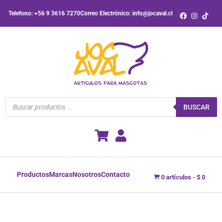
Ir
Telefono: +56 9 3616 7270
Correo Electrónico: info@jocaval.cl
al
contenido
Búsqueda
de
BUSCAR
productos
Productos
Marcas
Nosotros
Contacto
0 artículos
$ 0