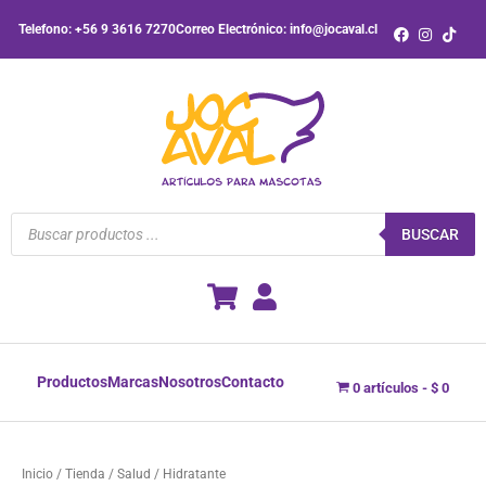
Ir
Telefono: +56 9 3616 7270
Correo Electrónico: info@jocaval.cl
al
contenido
Búsqueda
de
BUSCAR
productos
Productos
Marcas
Nosotros
Contacto
0 artículos
$ 0
Inicio
/
Tienda
/
Salud
/ Hidratante