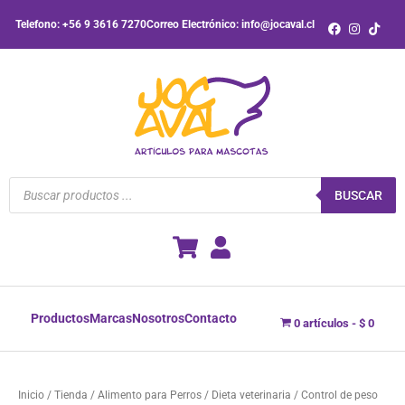
Ir
Telefono: +56 9 3616 7270
Correo Electrónico: info@jocaval.cl
al
contenido
Búsqueda
de
BUSCAR
productos
Productos
Marcas
Nosotros
Contacto
0 artículos
$ 0
Inicio
/
Tienda
/
Alimento para Perros
/
Dieta veterinaria
/ Control de peso