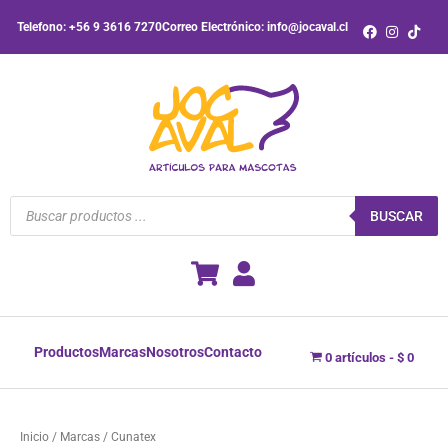
Ordenado
Ir
por
Telefono: +56 9 3616 7270
Correo Electrónico: info@jocaval.cl
precio:
al
bajo
contenido
a
alto
Búsqueda
de
BUSCAR
productos
Productos
Marcas
Nosotros
Contacto
0 artículos
$ 0
Inicio
/ Marcas / Cunatex