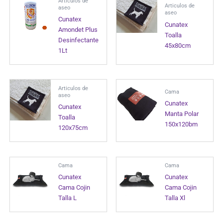
Articulos de
Articulos de
aseo
aseo
Cunatex
Cunatex
Amondet Plus
Toalla
Desinfectante
45x80cm
1Lt
Articulos de
Cama
aseo
Cunatex
Cunatex
Manta Polar
Toalla
150x120bm
120x75cm
Cama
Cama
Cunatex
Cunatex
Cama Cojin
Cama Cojin
Talla L
Talla Xl