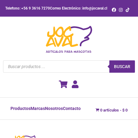
Ir
Telefono: +56 9 3616 7270
Correo Electrónico: info@jocaval.cl
al
contenido
Búsqueda
de
BUSCAR
productos
Productos
Marcas
Nosotros
Contacto
0 artículos
$ 0