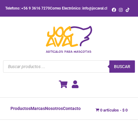
Ir
Telefono: +56 9 3616 7270
Correo Electrónico: info@jocaval.cl
al
contenido
Búsqueda
de
BUSCAR
productos
Productos
Marcas
Nosotros
Contacto
0 artículos
$ 0