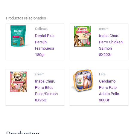
Productos relacionados
Galletas
cream
Dental Plus
Inaba Churu
Perejin
Perro Chicken
Frambuesa
Salmon
180gr
8X20Gr
cream
Lata
Inaba Churu
Gerolamo
Perro Bites
Perro Pate
Pollo/Salmon
Adulto Pollo
8X96G
300Gr