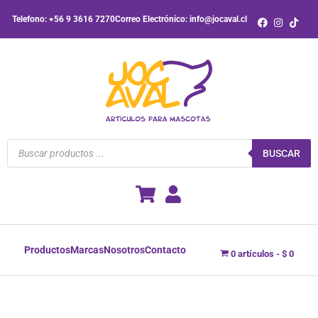
Ir
Telefono: +56 9 3616 7270
Correo Electrónico: info@jocaval.cl
al
contenido
Búsqueda
de
BUSCAR
productos
Productos
Marcas
Nosotros
Contacto
0 artículos
$ 0