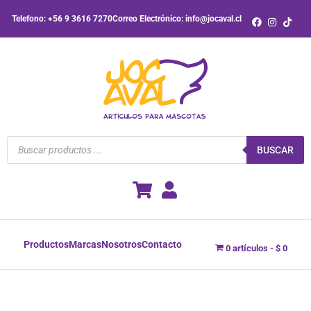
Ir
Telefono: +56 9 3616 7270
Correo Electrónico: info@jocaval.cl
al
contenido
Búsqueda
de
BUSCAR
productos
Productos
Marcas
Nosotros
Contacto
0 artículos
$ 0