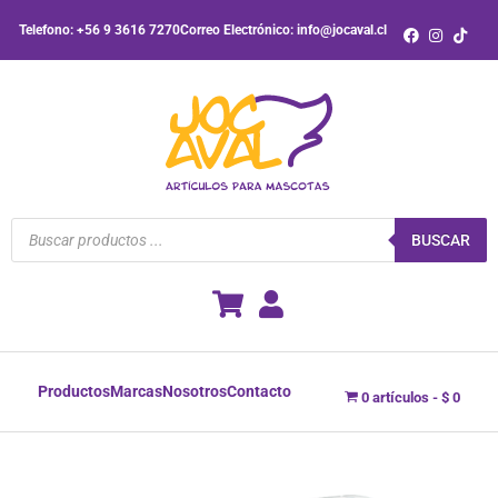
Ir
Telefono: +56 9 3616 7270
Correo Electrónico: info@jocaval.cl
al
contenido
Búsqueda
de
BUSCAR
productos
Productos
Marcas
Nosotros
Contacto
0 artículos
$ 0