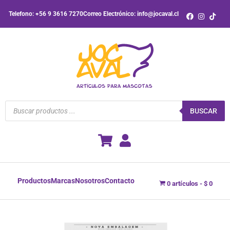
Ir
Telefono: +56 9 3616 7270
Correo Electrónico: info@jocaval.cl
al
contenido
Búsqueda
de
BUSCAR
productos
Productos
Marcas
Nosotros
Contacto
0 artículos
$ 0