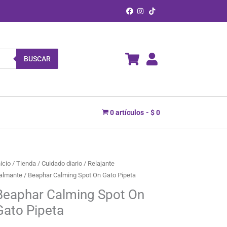
BUSCAR
0 artículos
$ 0
nicio
/
Tienda
/
Cuidado diario
/
Relajante
almante
/ Beaphar Calming Spot On Gato Pipeta
Beaphar Calming Spot On
Gato Pipeta