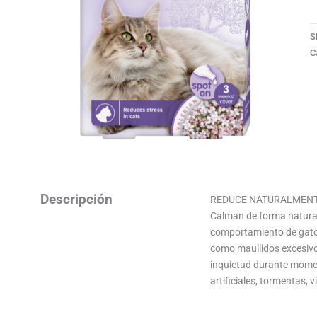
S
C
Descripción
REDUCE NATURALMENT
Calman de forma natural
comportamiento de gatos
como maullidos excesivo
inquietud durante moment
artificiales, tormentas,