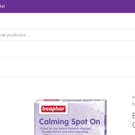
.cl
ueda
ctos
I
C