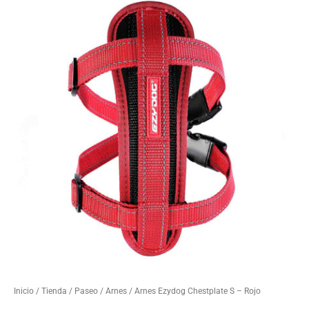
Inicio
/
Tienda
/
Paseo
/
Arnes
/ Arnes Ezydog Chestplate S – Rojo