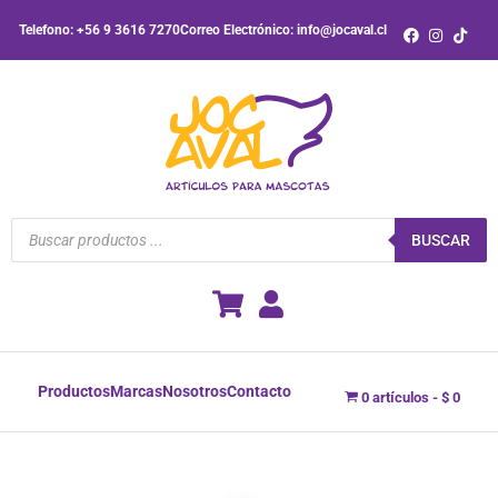
Ir
Telefono: +56 9 3616 7270
Correo Electrónico: info@jocaval.cl
al
contenido
Búsqueda
de
BUSCAR
productos
Productos
Marcas
Nosotros
Contacto
0 artículos
$ 0