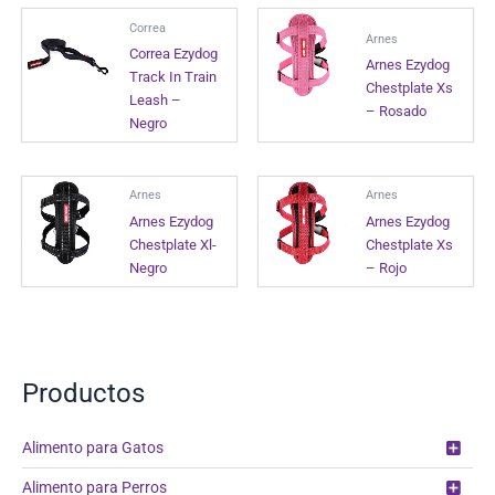
Correa
Arnes
Correa Ezydog
Arnes Ezydog
Track In Train
Chestplate Xs
Leash –
– Rosado
Negro
Arnes
Arnes
Arnes Ezydog
Arnes Ezydog
Chestplate Xl-
Chestplate Xs
Negro
– Rojo
Productos
Alimento para Gatos
Alimento para Perros